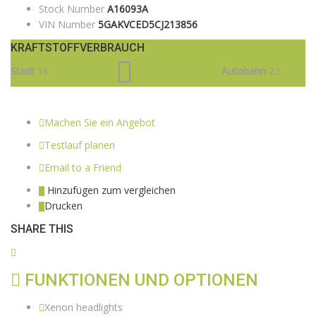
Stock Number
A16093A
VIN Number
5GAKVCED5CJ213856
KRAFTSTOFFVERBRAUCH
Stadt
16
Autobahn
22
Machen Sie ein Angebot
Testlauf planen
Email to a Friend
Hinzufügen zum vergleichen
Drucken
SHARE THIS
FUNKTIONEN UND OPTIONEN
Xenon headlights