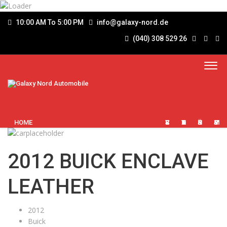
10:00 AM To 5:00 PM
info@galaxy-nord.de
(040) 308 529 26
HOME
SERVICES
KONTAKT
ÜBER UNS
IMPRESSUM
2012 BUICK ENCLAVE
LEATHER
2012
Buick