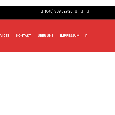
(040) 308 529 26
RVICES
KONTAKT
ÜBER UNS
IMPRESSUM