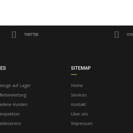
TWITTER
YO
CES
SITEMAP
zeuge auf Lager
Home
lerbewertung
Services
iedene Kunden
Kontakt
inspektion
Über uns
ldeservice
Impressum