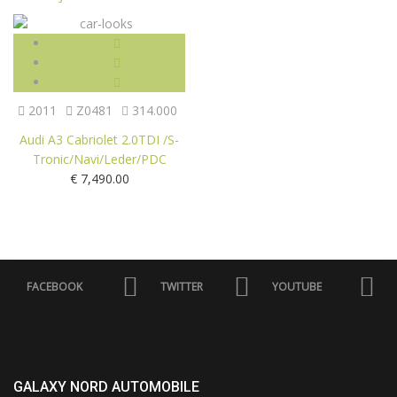
2011
Z0481
314.000
Audi A3 Cabriolet 2.0TDI /S-
Tronic/Navi/Leder/PDC
€
7,490.00
FACEBOOK
TWITTER
YOUTUBE
GALAXY NORD AUTOMOBILE